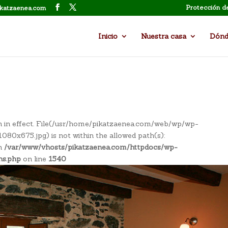
Protección d
ikatzaenea.com
Inicio
Nuestra casa
Dónd
tion in effect. File(/usr/home/pikatzaenea.com/web/wp/wp-
0x675.jpg) is not within the allowed path(s):
in
/var/www/vhosts/pikatzaenea.com/httpdocs/wp-
ns.php
on line
1540