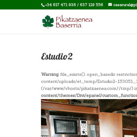
+34 617 471 936 / 637 119 556
casarural@p
Estudio2
Warning
: file_exists(): open_basedir restric
content/uploads/et_temp/Estudio2-153051_108
(/var/www/vhosts/pikatzaenea.com/:/tmp/) 
content/themes/Divi/epanel/custom_functio