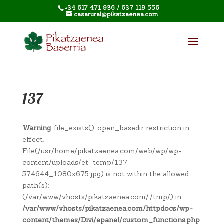
+34 617 471 936 / 637 119 556
casarural@pikatzaenea.com
137
Warning
: file_exists(): open_basedir restriction in
effect.
File(/usr/home/pikatzaenea.com/web/wp/wp-
content/uploads/et_temp/137-
574644_1080x675.jpg) is not within the allowed
path(s):
(/var/www/vhosts/pikatzaenea.com/:/tmp/) in
/var/www/vhosts/pikatzaenea.com/httpdocs/wp-
content/themes/Divi/epanel/custom_functions.php