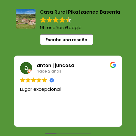
Casa Rural Pikatzaenea Baserria
91 reseñas Google
Escribe una reseña
anton j juncosa
hace 2 años
Lugar excepcional