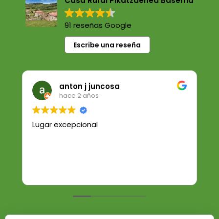
Casa Rural Pikatzaenea Baserria
91 reseñas Google
Escribe una reseña
anton j juncosa
hace 2 años
Lugar excepcional